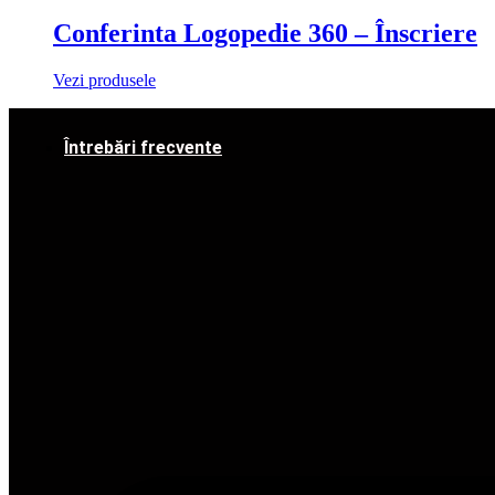
Conferinta Logopedie 360 – Înscriere
Vezi produsele
Întrebări frecvente