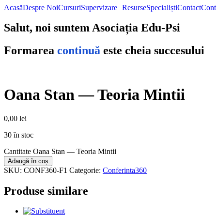
Acasă
Despre Noi
Cursuri
Supervizare
Resurse
Specialiști
Contact
Cont
Salut, noi suntem Asociația Edu-Psi
Formarea
continuă
este cheia succesului
Oana Stan — Teoria Mintii
0,00
lei
30 în stoc
Cantitate Oana Stan — Teoria Mintii
Adaugă în coș
SKU:
CONF360-F1
Categorie:
Conferinta360
Produse similare