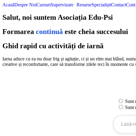
Acasă
Despre Noi
Cursuri
Supervizare
Resurse
Specialiști
Contact
Cont
Salut, noi suntem Asociația Edu-Psi
Formarea
continuă
este cheia succesului
Ghid rapid cu activități de iarnă
Iarna aduce cu ea nu doar frig și agitație, ci și un ritm mai blând, numa
creative și reconfortante, care să transforme zilele reci în momente cu s
Please
leave
Sunt 
this
Sunt 
field
empty.