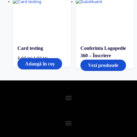
Card testing
Conferinta Logopedie
360 – Înscriere
2,00
lei
1,00
lei
Adaugă în coș
Vezi produsele