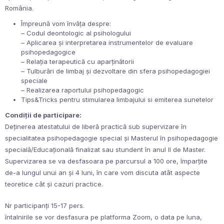
România.
Împreună vom învăța despre:
– Codul deontologic al psihologului
– Aplicarea și interpretarea instrumentelor de evaluare
psihopedagogice
– Relația terapeutică cu aparținătorii
– Tulburări de limbaj și dezvoltare din sfera psihopedagogiei
speciale
– Realizarea raportului psihopedagogic
Tips&Tricks pentru stimularea limbajului si emiterea sunetelor
Condiții de participare:
Deținerea atestatului de liberă practică sub supervizare în
specialitatea psihopedagogie special și Masterul în psihopedagogie
specială/Educațională finalizat sau stundent în anul II de Master.
Supervizarea se va desfasoara pe parcursul a 100 ore, împarțite
de-a lungul unui an și 4 luni, în care vom discuta atât aspecte
teoretice cât și cazuri practice.
Nr participanți 15-17 pers.
întalnirile se vor desfasura pe platforma Zoom, o data pe luna,