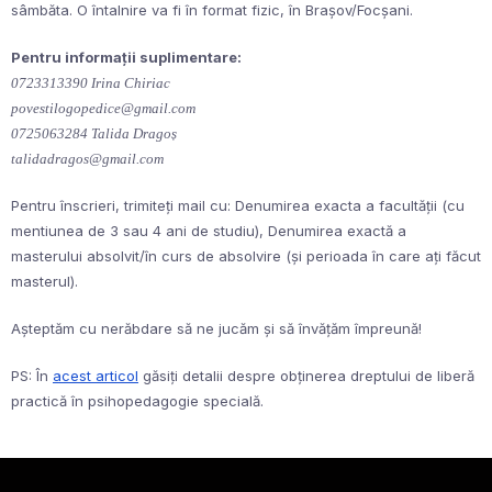
sâmbăta. O întalnire va fi în format fizic, în Brașov/Focșani.
Pentru informații suplimentare:
0723313390 Irina Chiriac
povestilogopedice@gmail.com
0725063284 Talida Dragoș
talidadragos@gmail.com
Pentru înscrieri, trimiteți mail cu: Denumirea exacta a facultății (cu
mentiunea de 3 sau 4 ani de studiu), Denumirea exactă a
masterului absolvit/în curs de absolvire (și perioada în care ați făcut
masterul).
Așteptăm cu nerăbdare să ne jucăm și să învățăm împreună!
PS: În
acest articol
găsiți detalii despre obținerea dreptului de liberă
practică în psihopedagogie specială.