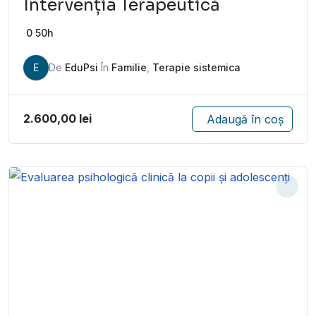
Intervenția Terapeutică
0
50h
E
De
EduPsi
În
Familie
,
Terapie sistemica
2.600,00
lei
Adaugă în coș