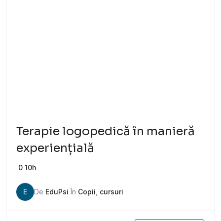
Terapie logopedică în manieră
experiențială
0
10h
E
De
EduPsi
În
Copii
,
cursuri