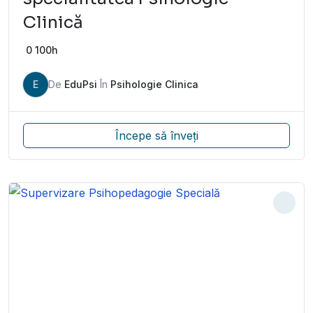
Clinică
0
100h
E
De
EduPsi
În
Psihologie Clinica
Începe să înveți