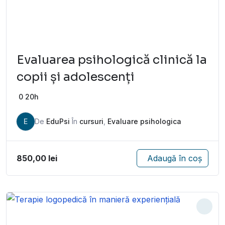
Evaluarea psihologică clinică la
copii și adolescenți
0
20h
E
De
EduPsi
În
cursuri
,
Evaluare psihologica
850,00
lei
Adaugă în coș