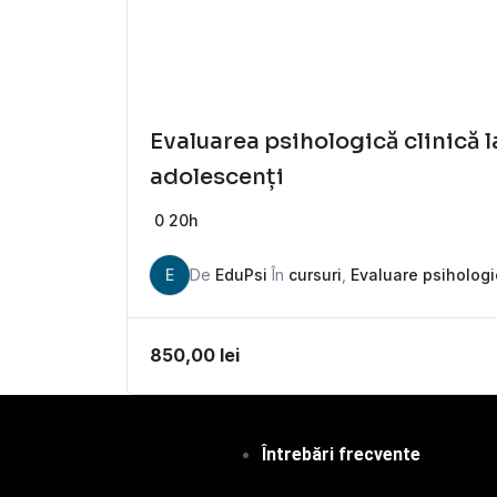
Evaluarea psihologică clinică la
adolescenți
0
20h
E
De
EduPsi
În
cursuri
,
Evaluare psiholog
850,00
lei
Întrebări frecvente