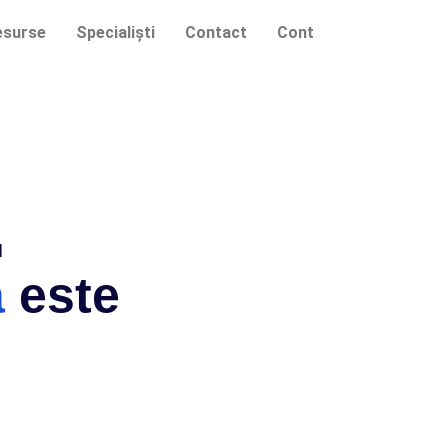
esurse
Specialiști
Contact
Cont
I
ă
este