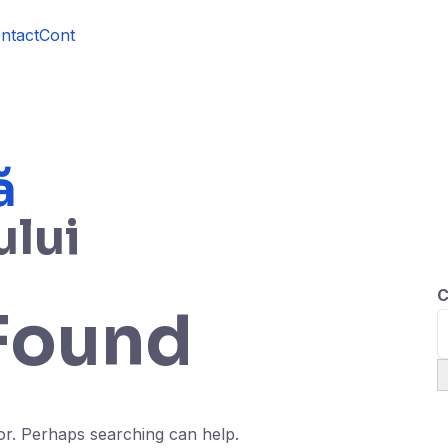
ntact
Cont
ă
ului
C
Found
for. Perhaps searching can help.