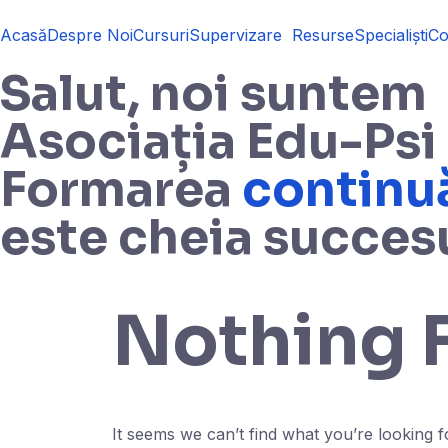
Acasă
Despre Noi
Cursuri
Supervizare
Resurse
Specialiști
Co
Salut, noi suntem
Asociația Edu-Psi
Formarea
continu
este cheia succes
Nothing 
It seems we can’t find what you’re looking 