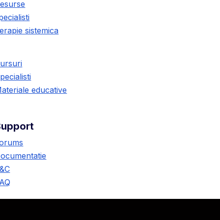
esurse
pecialisti
erapie sistemica
ursuri
pecialisti
ateriale educative
Support
orums
ocumentatie
&C
AQ