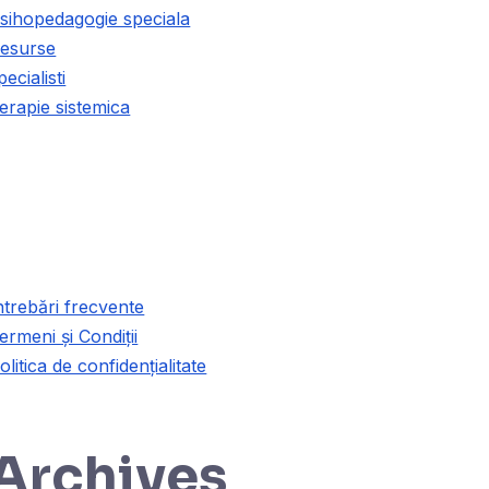
sihopedagogie speciala
esurse
pecialisti
erapie sistemica
contact@formareinpsihologie.ro
ntrebări frecvente
ermeni și Condiții
olitica de confidențialitate
Archives